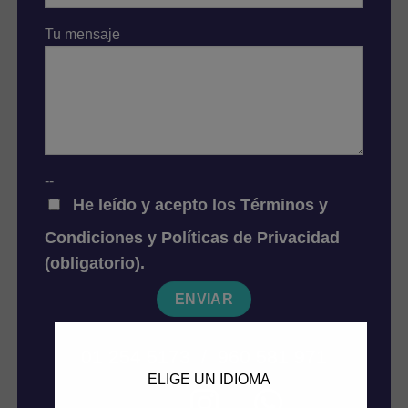
Tu mensaje
--
He leído y acepto los
Términos y
Condiciones
y
Políticas de Privacidad
(obligatorio).
01 254 5173 / 960 581 971
ELIGE UN IDIOMA