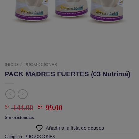
INICIO
/
PROMOCIONES
PACK MADRES FUERTES (03 Nutrimá)
El
El
S/.
144.00
S/.
99.00
precio
precio
Sin existencias
original
actual
Añadir a la lista de deseos
era:
es:
S/. 144.00.
S/. 99.00.
Categoría:
PROMOCIONES