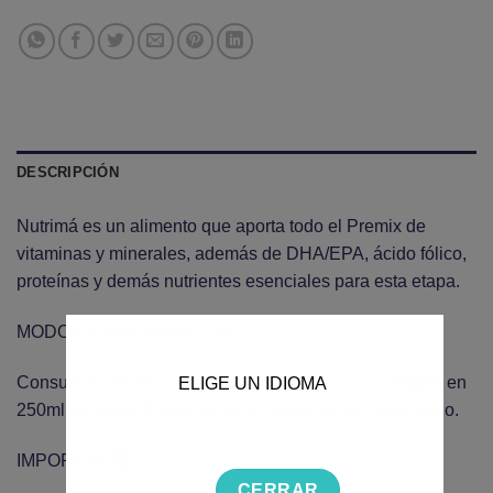
DESCRIPCIÓN
Nutrimá es un alimento que aporta todo el Premix de
vitaminas y minerales, además de DHA/EPA, ácido fólico,
proteínas y demás nutrientes esenciales para esta etapa.
MODO DE PREPARACIÓN:
Consumirlo es muy fácil, solo debe diluir 1 cucharadita en
ELIGE UN IDIOMA
250ml de agua. Puede tomarse diariamente o interdiario.
IMPORTANTE:
CERRAR