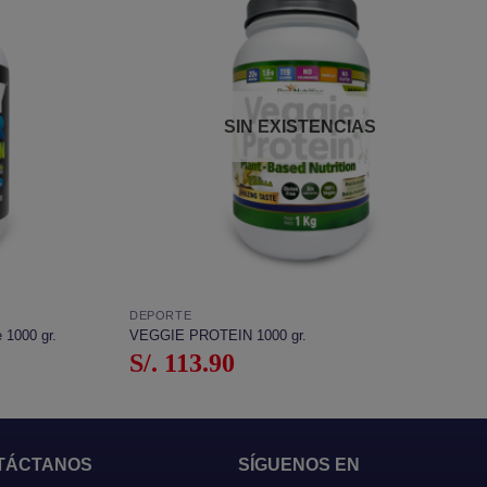
Añadir
Añadir
a la
a la
lista de
lista de
deseos
deseos
SIN EXISTENCIAS
DEPORTE
1000 gr.
VEGGIE PROTEIN 1000 gr.
S/.
113.90
TÁCTANOS
SÍGUENOS EN