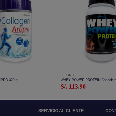
Añadir
a la
lista de
deseos
DEPORTE
PRO 320 gr.
WHEY POWER PROTEIN Chocolate 
S/.
113.90
SERVICIO AL CLIENTE
CON