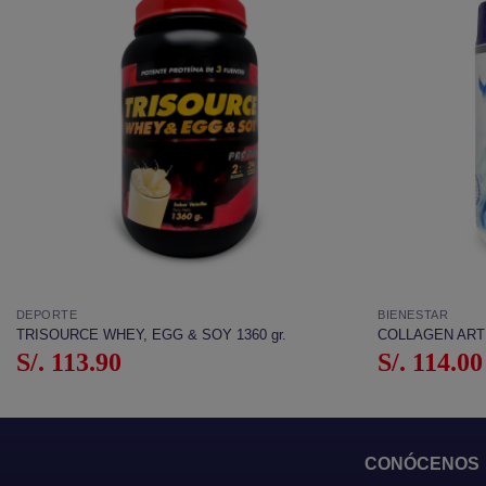
Añadir
a la
lista de
deseos
DEPORTE
BIENESTAR
TRISOURCE WHEY, EGG & SOY 1360 gr.
COLLAGEN ARTI
S/.
113.90
S/.
114.00
CONÓCENOS