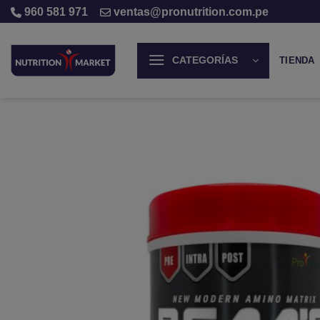
modal-check
Saltar
960 581 971
ventas@pronutrition.com.pe
al
contenido
CATEGORÍAS
TIENDA