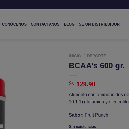
CONÓCENOS
CONTÁCTANOS
BLOG
SÉ UN DISTRIBUIDOR
INICIO
/
DEPORTE
BCAA’s 600 gr.
Añadir
a la
lista de
S/.
129.90
deseos
Alimento con aminoácidos d
10:1:1) glutamina y electrolito
Sabor:
Fruit Punch
Sin existencias