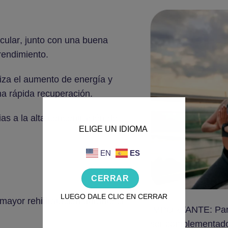
cular
, junto con una buena
rendimiento.
iza el aumento de energía y
a rápida recuperación.
ias a la alta concentración de
ELIGE UN IDIOMA
EN
ES
CERRAR
LUEGO DALE CLIC EN CERRAR
 mayor rehidratación durante el
IMPORTANTE: Para 
ser complementado 